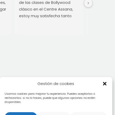
es, 
de las clases de Bollywood 
y mente san
gar 
clásico en el Centre Assana, 
estoy muy satisfecha tanto 
a 
con la calidad del profesorado 
como con el buen ambiente 
e 
que se respira.  Muy 
n 
recomendable para aprender 
esta danza y para pasar un 
que 
buen rato entre gente guapa 
í 
🙂
 
lí 
Gestión de cookies
Usamos cookies para mejorar tu experiencia. Puedes aceptarlas o
rechazarlas; si no lo haces, puede que algunas opciones no estén
disponibles.