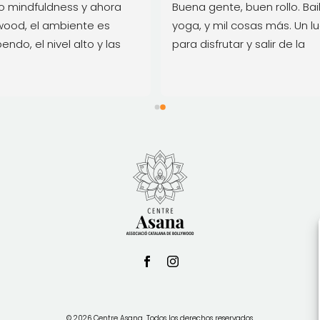
 mindfuldness y ahora 
Buena gente, buen rollo. Bail
wood, el ambiente es 
yoga, y mil cosas más. Un lu
endo, el nivel alto y las 
para disfrutar y salir de la 
s muy divertidas. Tanto 
monotonía diaria. Una tiend
 como Pooja son 
con trajes, incienso y cosas 
tadoras y lo recomiendo 
bonitas de la India. Hay clas
de prueba si se quiere ver e
qué consiste. Es mi terapia... 
Risas, música, baile... Nada 
ver con una clase de gym. All
seguiré hasta que el cuerpo
aguante, seré una abuela y al
estaré.
©
2026
Centre Asana. Todos los derechos reservados.