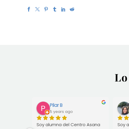
Lo
. N.
Pilar B
5 years ago
a 
Soy alumna del Centro Asana 
Soy a