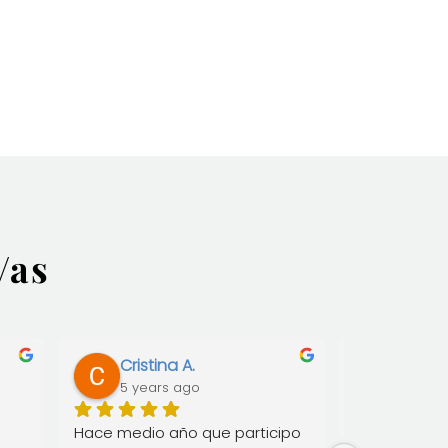
/as
Cristina A.
Mireia
5 years ago
5 year
Hace medio año que participo 
Centre Asan