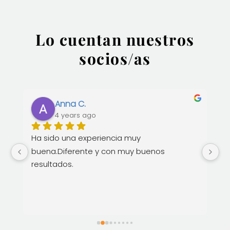
Lo cuentan nuestros
socios/as
Anna C.
4 years ago
Ha sido una experiencia muy 
He
buena.Diferente y con muy buenos 
m
resultados.
 