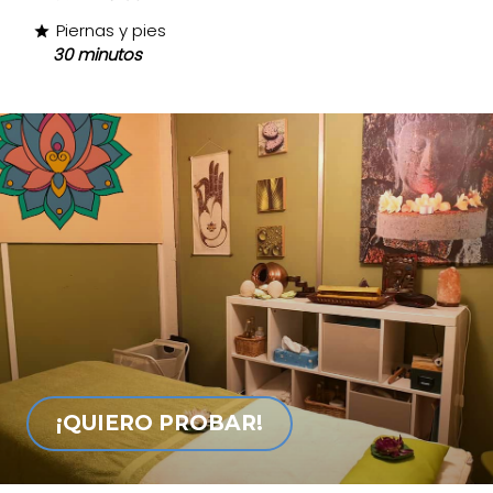
Piernas y pies
30 minutos
¡QUIERO PROBAR!