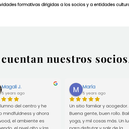
ividades formativas dirigidas a los socios y a entidades cultura
 cuentan nuestros socios
Magali J.
María
5 years ago
5 years ago
lumno del centro y he 
Un sitio familiar y acogedor. 
 mindfuldness y ahora 
Buena gente, buen rollo. Bail
wood, el ambiente es 
yoga, y mil cosas más. Un lu
endo, el nivel alto y las 
para disfrutar y salir de la 