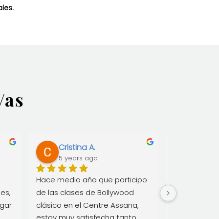
les.
/as
Cristina A.
Mireia
5 years ago
5 year
Hace medio año que participo 
Centre Asan
es, 
de las clases de Bollywood 
y mente san
gar 
clásico en el Centre Assana, 
estoy muy satisfecha tanto 