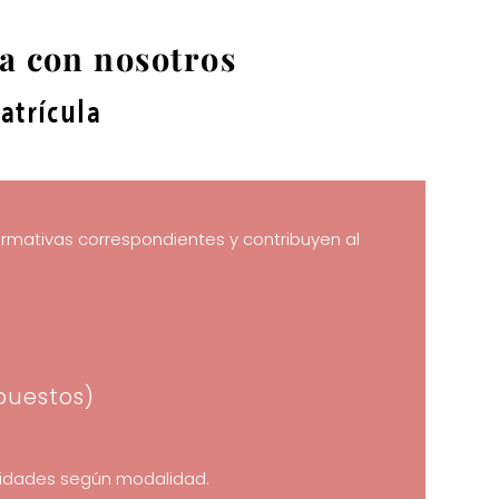
a con nosotros
atrícula
ormativas correspondientes y contribuyen al
puestos)
vidades según modalidad.