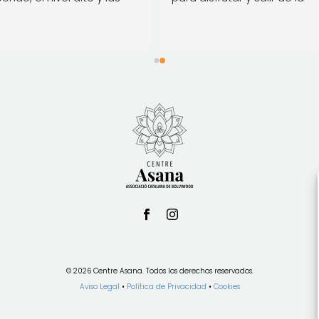
s muy divertidas. Tanto 
monotonía diaria. Una tiend
 como Pooja son 
con trajes, incienso y cosas 
tadoras y lo recomiendo 
bonitas de la India. Hay clas
de prueba si se quiere ver e
qué consiste. Es mi terapia... 
Risas, música, baile... Nada 
ver con una clase de gym. All
seguiré hasta que el cuerpo
aguante, seré una abuela y al
estaré.
©
2026
Centre Asana. Todos los derechos reservados.
Aviso Legal
•
Política de Privacidad
•
Cookies