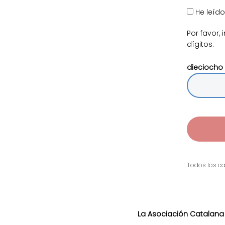
He leíd
Por favor,
dígitos:
dieciocho 
Todos los ca
La Asociación Catalana d