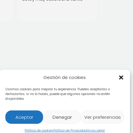
a 
con la calidad del profesorado 
como con el buen ambiente 
e 
que se respira.  Muy 
n 
recomendable para aprender 
esta danza y para pasar un 
que 
buen rato entre gente guapa 
í 
🙂
 
lí 
Gestión de cookies
Usamos cookies para mejorar tu experiencia. Puedes aceptarlas o
rechazarlas; si no lo haces, puede que algunas opciones no estén
disponibles.
Aceptar
Denegar
Ver preferencias
Política de cookies
Política de Privacidad
Aviso Legal