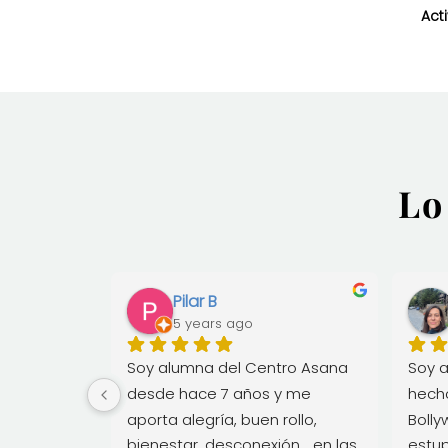
Act
Lo
. N.
Pilar B
5 years ago
a 
Soy alumna del Centro Asana 
Soy a
y me 
desde hace 7 años y me 
hecho
ros. Un 
aporta alegría, buen rollo, 
Bolly
yoga 🧘‍♂️. 
bienestar, desconexión... en las 
estup