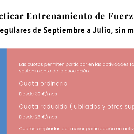
cticar Entrenamiento de Fuerz
regulares de Septiembre a Julio, sin m
Las cuotas permiten participar en las actividades f
sostenimiento de la asociación.
Cuota ordinaria
Desde 30 €/mes
Cuota reducida (jubilados y otros su
Desde 25 €/mes
Cuotas ampliadas por mayor participación en acti