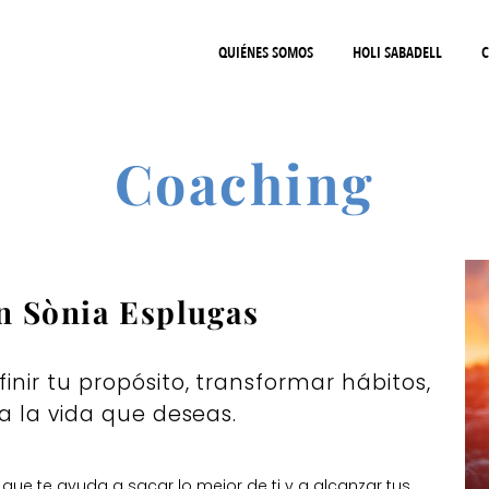
QUIÉNES SOMOS
HOLI SABADELL
C
Coaching
n Sònia Esplugas
nir tu propósito, transformar hábitos,
a la vida que deseas.
e te ayuda a sacar lo mejor de ti y a alcanzar tus