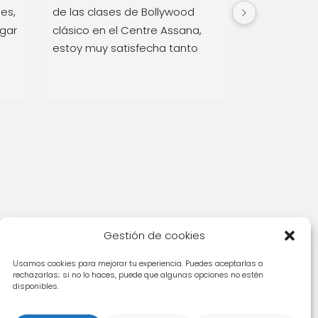
es, 
de las clases de Bollywood 
y mente san
gar 
clásico en el Centre Assana, 
estoy muy satisfecha tanto 
a 
con la calidad del profesorado 
como con el buen ambiente 
e 
que se respira.  Muy 
n 
recomendable para aprender 
esta danza y para pasar un 
que 
buen rato entre gente guapa 
í 
🙂
 
lí 
Gestión de cookies
Usamos cookies para mejorar tu experiencia. Puedes aceptarlas o
rechazarlas; si no lo haces, puede que algunas opciones no estén
disponibles.