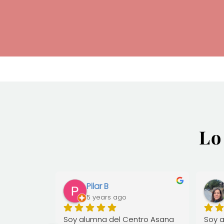
Lo
. N.
Pilar B
5 years ago
a 
Soy alumna del Centro Asana 
Soy a