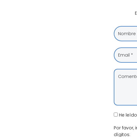
E
He leíd
Por favor,
dígitos: