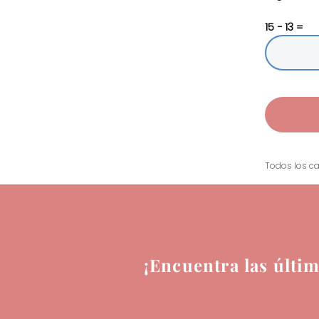
15 − 13 =
Todos los ca
¡Encuentra las últi