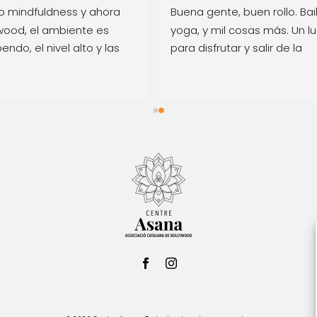
 mindfuldness y ahora 
Buena gente, buen rollo. Bail
wood, el ambiente es 
yoga, y mil cosas más. Un lu
endo, el nivel alto y las 
para disfrutar y salir de la 
s muy divertidas. Tanto 
monotonía diaria. Una tiend
 como Pooja son 
con trajes, incienso y cosas 
tadoras y lo recomiendo 
bonitas de la India. Hay clas
de prueba si se quiere ver e
qué consiste. Es mi terapia... 
Risas, música, baile... Nada 
ver con una clase de gym. All
seguiré hasta que el cuerpo
aguante, seré una abuela y al
estaré.