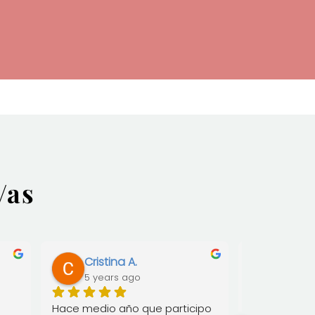
/as
Cristina A.
Mireia
5 years ago
5 year
Hace medio año que participo 
Centre Asan